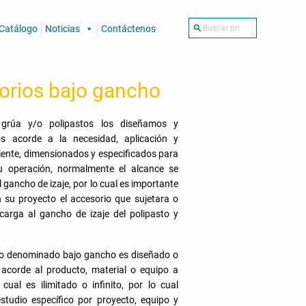
Buscar
Catálogo
Noticias
Contáctenos
por:
orios bajo gancho
grúa y/o polipastos los diseñamos y
os acorde a la necesidad, aplicación y
liente, dimensionados y especificados para
u operación, normalmente el alcance se
l gancho de izaje, por lo cual es importante
n su proyecto el accesorio que sujetara o
 carga al gancho de izaje del polipasto y
io denominado bajo gancho es diseñado o
 acorde al producto, material o equipo a
 cual es ilimitado o infinito, por lo cual
estudio específico por proyecto, equipo y