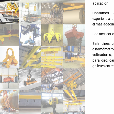
aplicación.
Contamos c
experiencia p
el más adecua
Los accesorio
Balancines, c
dinamómetr
volteadores, 
para giro, c
grilletes entre