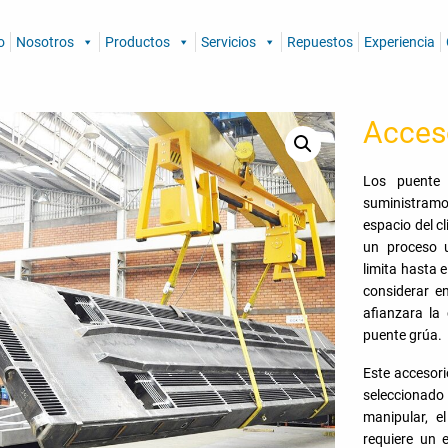
o
Nosotros
Productos
Servicios
Repuestos
Experiencia
Acces
Los puente 
suministram
espacio del c
un proceso 
limita hasta e
considerar e
afianzara la
puente grúa.
Este accesor
seleccionado
manipular, el
requiere un 